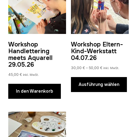
Workshop
Workshop Eltern-
Handlettering
Kind-Werkstatt
meets Aquarell
04.07.26
29.05.26
Preisspanne:
30,00
€
–
50,00
€
inkl. MwSt.
30,00 €
45,00
€
inkl. MwSt.
Dies
bis
Prod
Ausführung wählen
50,00 €
In den Warenkorb
weist
mehr
Vari
auf.
Die
Opti