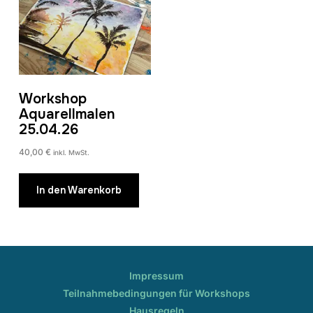
könn
auf
der
Prod
gewä
werd
Workshop
Aquarellmalen
25.04.26
40,00
€
inkl. MwSt.
In den Warenkorb
Impressum
Teilnahmebedingungen für Workshops
Hausregeln