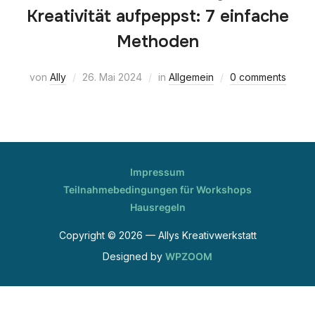
Kreativität aufpeppst: 7 einfache
Methoden
von
Ally
26. Mai 2024
in
Allgemein
0 comments
Impressum
Teilnahmebedingungen für Workshops
Hausregeln
Copyright © 2026 — Allys Kreativwerkstatt
Designed by
WPZOOM