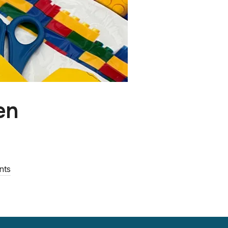
en
nts